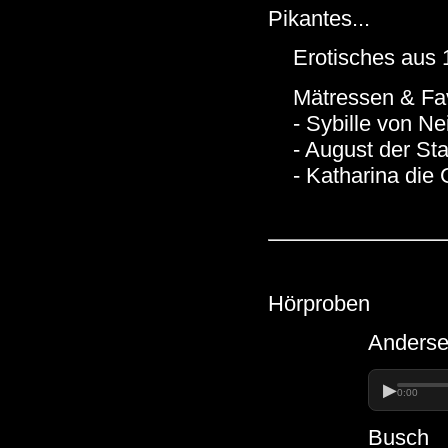
Pikantes...
Erotisches aus
Mätressen & Fav
- Sybille von Ne
- August der St
- Katharina die
Hörproben
Anders
▶
0:00
Busch