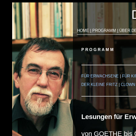
HOME
|
PROGRAMM
|
ÜBER D
P R O G R A M M
FÜR ERWACHSENE
|
FÜR K
DER KLEINE FRITZ
|
CLOWN 
Lesungen für Er
von GOETHE bi