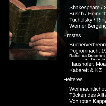
Shakespeare / Sc
Busch / Heinrich
Tucholsky / Ring
Werner Bergengr
Ernstes
Bücherverbrenn
Pogromnacht 1
Fluchten aus Deutschland
nach Deutschla
Haushofer: Moab
Kabarett & KZ
Heiteres
Weihnachtliche
Tücken des Allt
Von roten Kapp