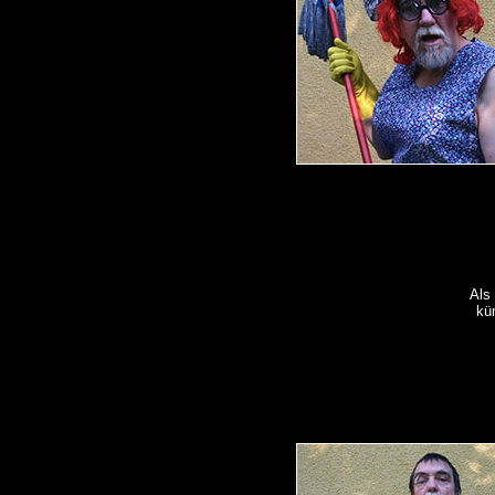
Als
kü